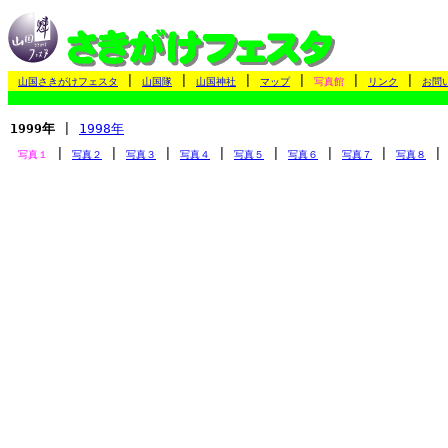
|
|
|
|
|
|
山国さきがけフェスタ
山国隊
山国神社
マップ
写真館
リンク
お問
1999年
|
1998年
|
|
|
|
|
|
|
写真１
写真２
写真３
写真４
写真５
写真６
写真７
写真８