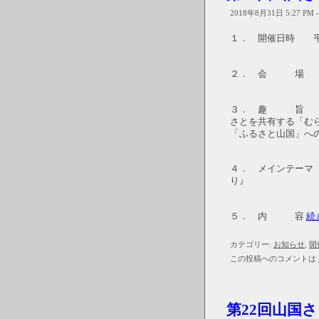
2018年8月31日 5:27 PM 
１． 開催日時 平成
２． 会 場 山
３． 趣 旨 歴
さとを共有する「む
「ふるさと山国」へ
４． メインテーマ 
り』
５． 内 容
続
カテゴリー:
お知らせ
,
開
この投稿へのコメントは
第22回山国