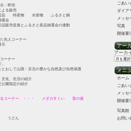
ごあい
展示・即売
よる販売
ダイア
 特産物 水産物 ふるさと鍋
メッセ
選会
販売促進とふるさと産品抽選会の連動
写真
開催要
えた先人コーナー
展示
アー
アーカ
るコーナー
ズ」
おして山国・京北の豊かな自然及び自然保護
メニ
ホーム
化、生活の紹介
公園指定の紹介
ごあい
メッセ
めるコーナー ・・・ メダカすくい 昔の遊
開催要
写真館
・・ うどん
お問い