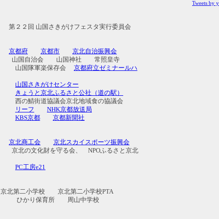
Tweets by 
２２回 山国さきがけフェスタ実行委員会
援
京都府
京都市
京北自治振興会
会 山国神社 常照皇寺
軍楽保存会
京都府立ゼミナールハ
山国さきがけセンター
きょうと京北ふるさと公社（道の駅）
協議会京北地域食の協議会
リーフ
NHK京都放送局
KBS京都
京都新聞社
賛
京北商工会
京北スカイスポーツ振興会
を守る会、 NPOふるさと京北
PC工房e21
 京北第二小学校 京北第二小学校PTA
育所 周山中学校