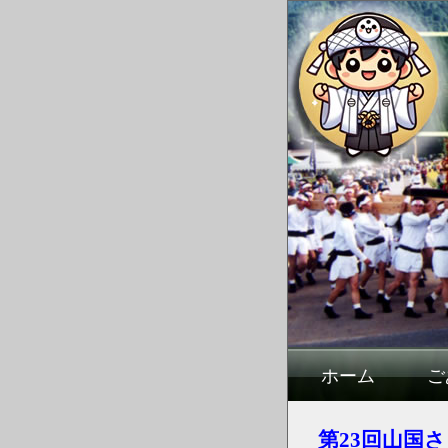
ホーム
ご
第23回山国