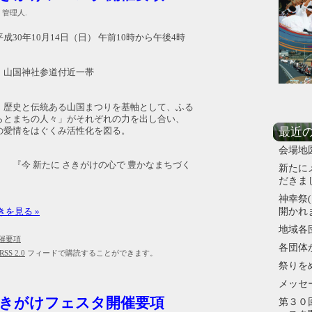
- 管理人.
30年10月14日（日） 午前10時から午後4時
国神社参道付近一帯
史と伝統ある山国まつりを基軸として、ふる
らとまちの人々」がそれぞれの力を出し合い、
最近
の愛情をはぐくみ活性化を図る。
会場地
『今 新たに さきがけの心で 豊かなまちづく
新たに
だきま
神幸祭(
開かれ
きを見る »
地域各
催要項
各団体
RSS 2.0
フィードで購読することができます。
祭りを
メッセ
さきがけフェスタ開催要項
第３０