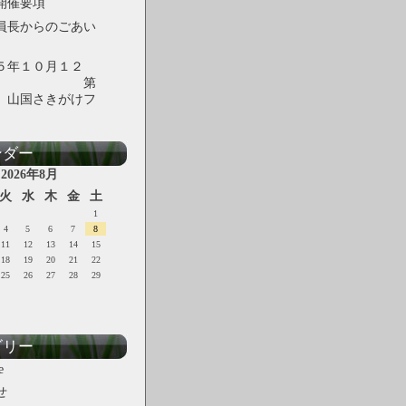
開催要項
員長からのごあい
５年１０月１２
日 第
 山国さきがけフ
ンダー
2026年8月
火
水
木
金
土
1
4
5
6
7
8
11
12
13
14
15
18
19
20
21
22
25
26
27
28
29
ゴリー
e
せ