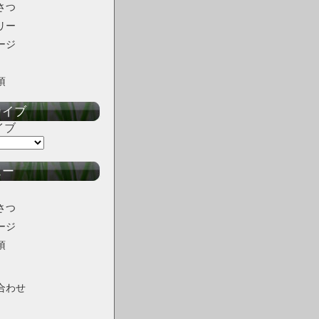
さつ
リー
ージ
項
カイブ
イブ
ュー
さつ
ージ
項
合わせ