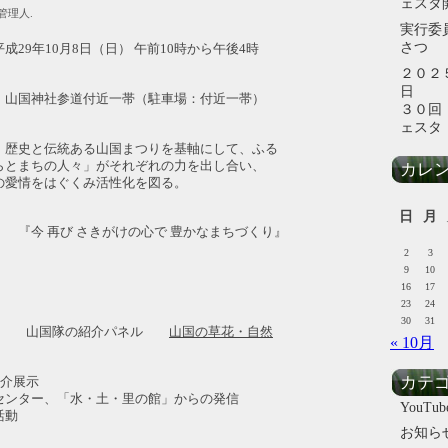
ェスタ
- 管理人.
実行委
さつ
29年10月8日（日） 午前10時から午後4時
２０２
国神社参道付近一帯（駐車場：付近一帯）
３０回
ェスタ
史と伝統ある山国まつりを基軸にして、ふる
らとまちの人々」がそれぞれの力を出し合い、
カレ
の愛情をはぐくみ活性化を図る。
日
月
『今 再び さきがけの心で 豊かなまちづくり』
2
3
9
10
16
17
23
24
30
31
ル展示 山国隊の紹介パネル
山国の草花・自然
« 10月
カテ
紹介展示
ター、「水・土・里の館」からの発信
YouTub
活動
お知ら