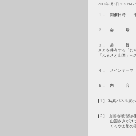
2017年9月5日 9:59 PM 
１． 開催日時 平成
２． 会 場 山
３． 趣 旨 歴
さとを共有する「む
「ふるさと山国」へ
４． メインテーマ 
５． 内 容
[１] 写真パネ
[２] 山国地域活動
山国さきがけセン
くろやま塾の