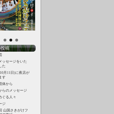
の投稿
図
メッセージをいた
した
10月11日)に夜店が
ます
団体から
からのメッセージ
めぐる人々
ージ
回 山国さきがけフ