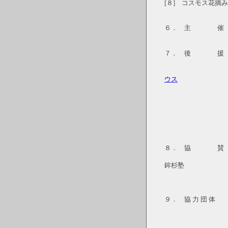
[８] コスモス花摘み
６． 主 催 第
７． 後 
山国自治
山国隊
ウス
西の鯖街道
８． 協 
京北の文化財
鉾杉塾
９． 協 力 団 体
ひかり保