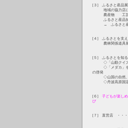
[３] ふるさと産品
地域の協力店に
農産物 工芸品
ふるさと産品抽
→ ふるさと産品
[４] ふるさとを支
農林関係道具
[５] ふるさとを知
◇「山勘クイ
◇「メダカ」をと
の啓発
◇山国の自然、文
◇丹波高原国定
[６]
子どもが楽し
び
[７] 直営店 ・