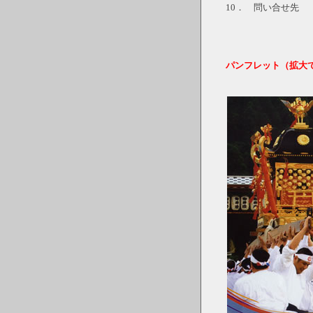
10． 問い合せ先
京都市右
T
パンフレット（拡大