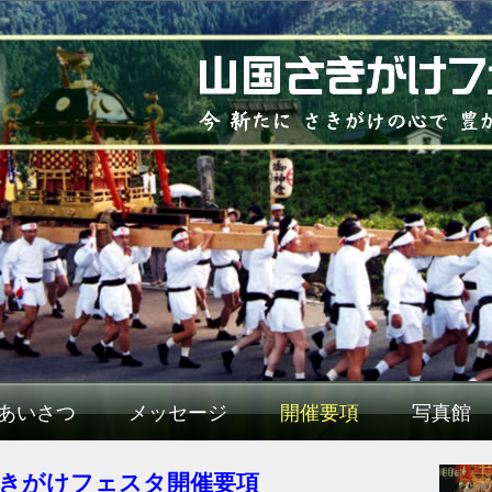
あいさつ
メッセージ
開催要項
写真館
さきがけフェスタ開催要項