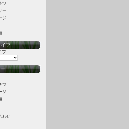
さつ
リー
ージ
項
カイブ
イブ
ュー
さつ
ージ
項
合わせ