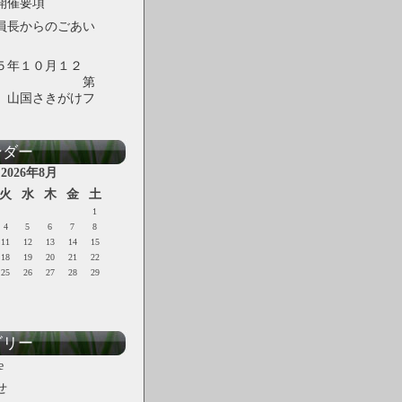
開催要項
員長からのごあい
５年１０月１２
日 第
 山国さきがけフ
ンダー
2026年8月
火
水
木
金
土
1
4
5
6
7
8
11
12
13
14
15
18
19
20
21
22
25
26
27
28
29
ゴリー
e
せ