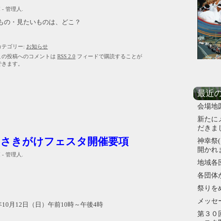
M - 管理人.
もの・見たいものは、どこ？
カテゴリー:
お知らせ
この投稿へのコメントは
RSS 2.0
フィードで購読することが
できます。
最近
会場地
新たに
だきま
国さきがけフェスタ開催要項
神幸祭(
開かれ
M - 管理人.
地域各
各団体
】
祭りを
メッセ
)年10月12日（日）午前10時～午後4時
第３０