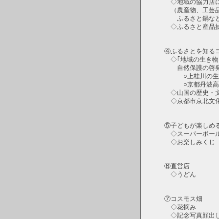
◇地域の協力店に
（農産物、工芸品
ふるさと鍋な
◇ふるさと産品抽
④ふるさとを知る
◇｢地域の生き物｣
自然保護の啓
○上桂川の生き物
○京都丹波高原国
◇山国の歴史・文
◇京都市京北文化
⑤子どもが楽しめ
◇スーパーボール
◇お楽しみくじ
⑥直営店
◇うどん
⑦コスモス畑
◇花摘み
◇記念写真顔出し