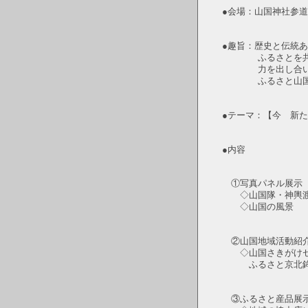
●会場：山国神社参
●趣旨：歴史と伝統
ふるさとを共有す
力を出し合い
ふるさと山国への
●テーマ：【今 新
●内容
①写真パネル展示
◇山国隊・神輿渡
◇山国の風景
②山国地域活動紹
◇山国さきがけセ
ふるさと京北鉾
③ふるさと産品展