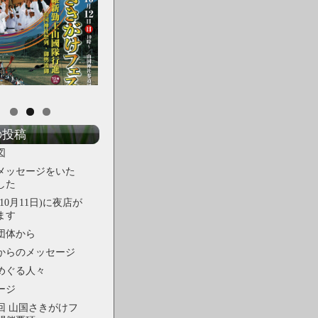
の投稿
図
メッセージをいた
した
10月11日)に夜店が
ます
団体から
からのメッセージ
めぐる人々
ージ
回 山国さきがけフ