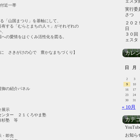
ェスタ
道付近一帯
実行委
さつ
ある「山国まつり」を基軸にして、
２０２
る「むらとまちの人々」がそれぞれの
、
３０回
愛情をはぐくみ活性化を図る。
ェスタ
カレ
たに さきがけの心で 豊かなまちづくり】
日
月
2
3
9
10
御の紹介パネル
16
17
23
24
30
31
« 10月
介展示
ンター ２１くろやま塾
カテ
杉塾 等
YouTub
お知ら
示・即売