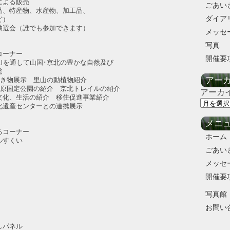
よる販売
ごあい
、特産物、水産物、加工品、
ダイア
ど）
選会（誰でも参加できます）
メッセ
写真
コーナー
開催要
を通して山国･京北の豊かな自然及び
発
アー
展示 里山の動植物紹介
定公園の紹介 京北トレイルの紹介
アーカ
化、生活の紹介 移住促進事業紹介
遺産センターとの連携展示
メニ
るコーナー
ホーム
すくい
ごあい
メッセ
開催要
写真館
お問い
パネル