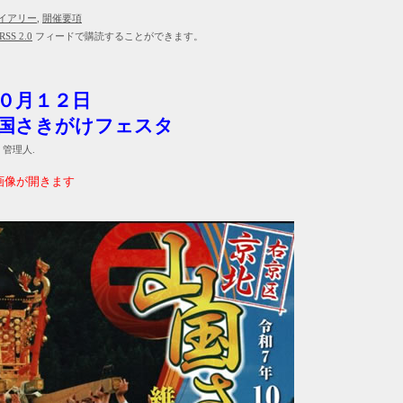
イアリー
,
開催要項
RSS 2.0
フィードで購読することができます。
５年１０月１２日
国さきがけフェスタ
- 管理人.
画像が開きます