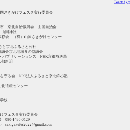
Tweets by 
山国さきがけフェスタ実行委員会
都市 京北自治振興会 山国自治会
山国神社
 （有）山国さきがけセンター
北
京北ふるさと公社
会京北地域食の協議会
ブリケーションズ NHK京都放送局
都新聞
を守る会 NPO法人ふるさと京北鉾杉塾
遺産センター
中学校
がけフェスタ実行委員会
1496-0129
efes2022@gmail.com