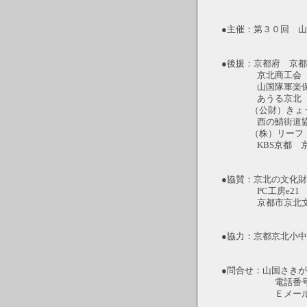
●主催：第３０回 
●後援：京都府 京
京北商工会 
山国隊軍楽保存会
あうる京
（公財）きょうと
西の鯖街道協議
（株）リーフ・パ
KBS京都 京
●協賛：京北の文化財
PC工房e21
京都市京北文化
●協力：京都京北小
●問合せ：山国さき
電話番号 080-
Ｅメール sakigak