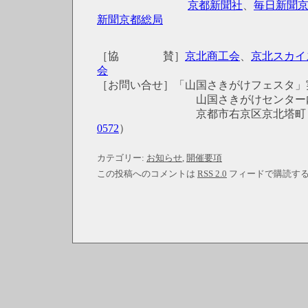
京都新聞社
、
毎日新聞
新聞京都総局
［協 賛］
京北商工会
、
京北スカイ
会
［お問い合せ］「山国さきがけフェスタ」
山国さきがけセンター
京都市右京区京北塔町（
0572
）
カテゴリー:
お知らせ
,
開催要項
この投稿へのコメントは
RSS 2.0
フィードで購読す