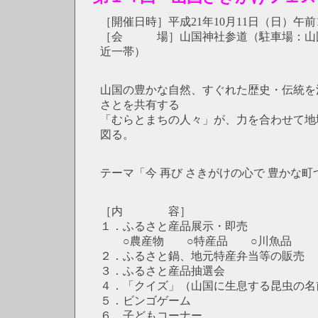
［開催日時］平成21年10月11日（日）午前
［会 場］山国神社参道（駐車場：山
近一帯）
山国の豊かな自然、すぐれた歴史・伝統を
さとを共有する
「むらとまちの人々」が、力を合わせて地
図る。
テーマ「今 再び さきがけの心で 豊かな町
［内 容］
１．ふるさと産品展示・即売
○農産物 ○特産品 ○川魚品
２．ふるさと鍋、地元特産弁当等の販売
３．ふるさと産品抽選会
４．「クイズ」（山国に生息する昆虫の名
５．ビンゴゲーム
６．子どもコーナー