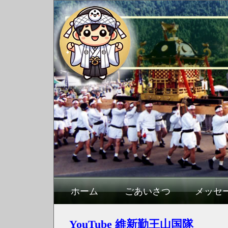
ホーム
ごあいさつ
メッセ
YouTube 維新勤王山国隊