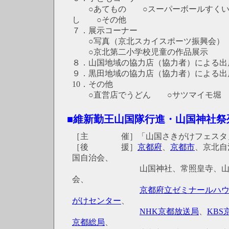
○あてもの ○スーパーボールすく
し ○その他
７．展示コーナー
○写真（京北スカイスポーツ振興会）
○京北第二小学校児童の作品展示
８．山国地域の協力店（協力者）による出
９．黒田地域の協力店（協力者）による出
10．その他
○直営店でうどん ○サツマイモ堀 
■維新勤王山国隊行進・山国神社祭
［主 催］「山国さきがけフェスタ
［後 援］
京都府
、
京都市
、京北自
国自治会、
山国神社、常照皇寺、山国
会、
京都府立ゼミナールハ
がけセンター
、
NHK京都放送局
、
KBS
京都総局
、